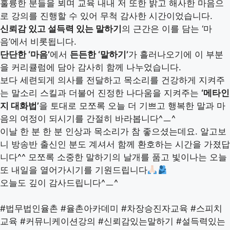
훌륭한 분들을 뵈며 교육 내내 저 또한 밝고 해사한 마음으
로 강의를 진행할 수 있어 무척 감사한 시간이었습니다.
신뢰감 있고 설득력 있는 말하기
의 근간은 이를 담는 ‘마
음’에서 비롯됩니다.
단단한 ‘마음’
에서
든든한 ‘말하기’
가 흘러나오기에 이 부분
을 커리큘럼에 담아 감사히 함께 나누었습니다.
보다 세련되게 의사를 전달하고 목소리를 건강하게 지켜주
는 말소리 스킬과 더불어 진정한 나다움을 지켜주는
‘메타인
지 대화법’
을 토대로 모쪼록 오늘 더 기쁘고 행복한 말과 마
음의 여정이 되시기를 간절히 바라봅니다^ㅡ^
이날 한 분 한 분 인상과 목소리가 참 좋으셨는데요. 알고보
니 방송반 출신인 분도 계셔서 함께 환호하는 시간을 가졌답
니다^^
모쪼록 소중한 말하기의 날개를 품고 빛이나는 오늘
또 내일을 열어가시기를 기원드립니다
오늘도 깊이 감사드립니다^ㅡ^
#법무법인율촌
#율촌아카데미
#차장승진자교육
#스피치
교육
#커뮤니케이션강의
#신뢰감있는말하기
#설득력있는